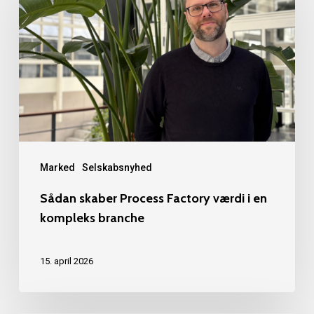
Process
Factory
værdi
i
en
kompleks
branche
Marked
Selskabsnyhed
Sådan skaber Process Factory værdi i en
kompleks branche
15. april 2026