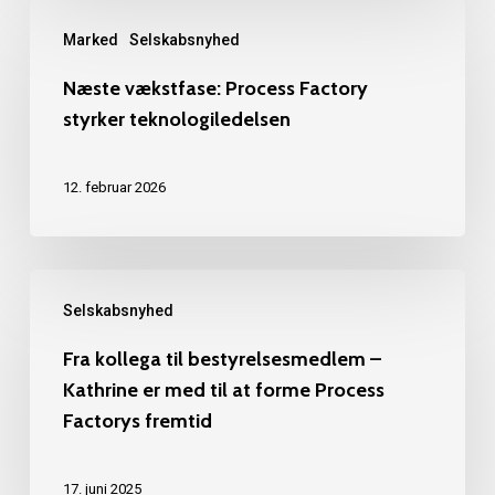
Næste
Marked
Selskabsnyhed
vækstfase:
Process
Næste vækstfase: Process Factory
styrker teknologiledelsen
Factory
styrker
12. februar 2026
teknologiledelsen
Fra
Selskabsnyhed
kollega
til
Fra kollega til bestyrelsesmedlem –
Kathrine er med til at forme Process
bestyrelsesmedlem
Factorys fremtid
–
Kathrine
17. juni 2025