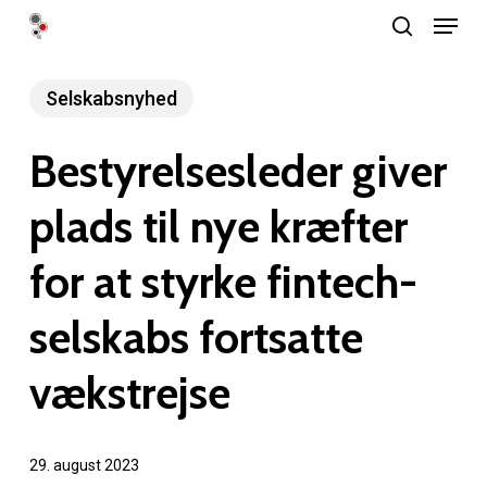
Menu
Skip
search
to
Close
main
Selskabsnyhed
Menu
content
Bestyrelsesleder giver
plads til nye kræfter
for at styrke fintech-
selskabs fortsatte
vækstrejse
29. august 2023