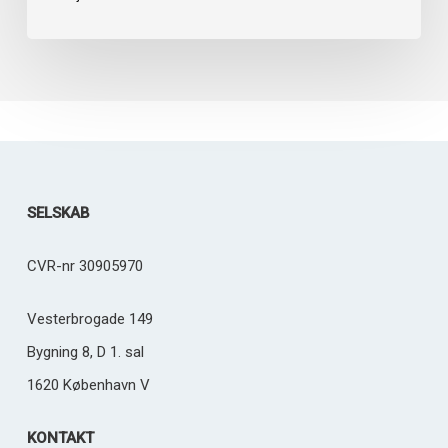
er
med
til
at
forme
Process
Factorys
SELSKAB
fremtid
CVR-nr 30905970
Vesterbrogade 149
Bygning 8, D 1. sal
1620 København V
KONTAKT