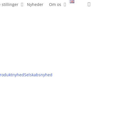
search
 stillinger
Nyheder
Om os
roduktnyhed
Selskabsnyhed