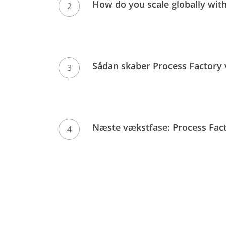
How
How do you scale globally with
do
you
scale
globally
Sådan
Sådan skaber Process Factory
without
skaber
losing
Process
local
Factory
relevance?
værdi
Næste
Næste vækstfase: Process Fact
i
vækstfase:
en
Process
kompleks
Factory
branche
styrker
teknologiledelsen