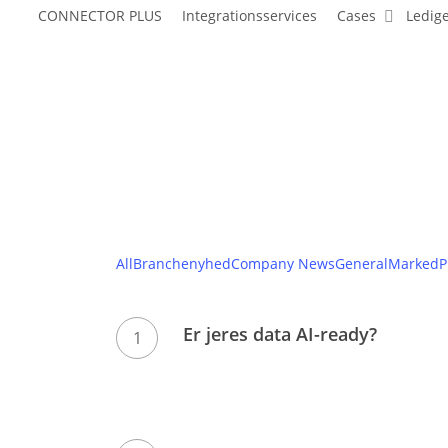
CONNECTOR PLUS
Integrationsservices
Cases
Ledige
All
Branchenyhed
Company News
General
Marked
P
Er
Er jeres data AI-ready?
jeres
data
AI-
ready?