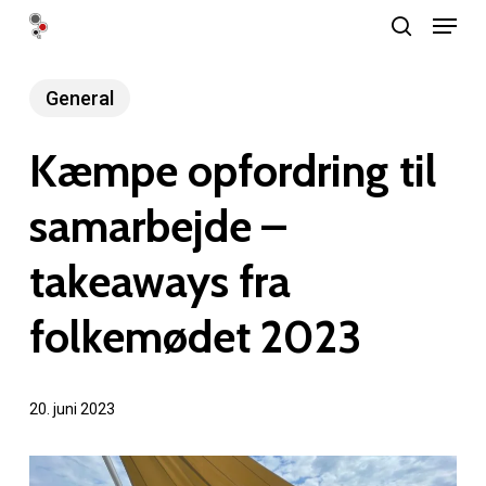
Menu
Skip
search
to
Close
main
General
Menu
content
Kæmpe opfordring til
samarbejde –
takeaways fra
folkemødet 2023
20. juni 2023