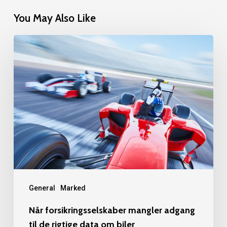
You May Also Like
Når
forsikringsselskaber
mangler
adgang
til
de
rigtige
data
om
biler
General
Marked
Når forsikringsselskaber mangler adgang
til de rigtige data om biler