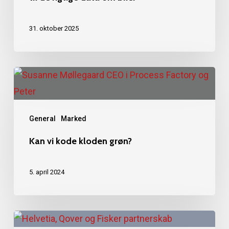
31. oktober 2025
Kan
vi
kode
General
Marked
kloden
grøn?
Kan vi kode kloden grøn?
5. april 2024
InsurTechs