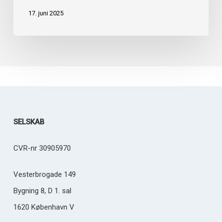
Kathrine
17. juni 2025
er
med
til
at
forme
Process
Factorys
SELSKAB
fremtid
CVR-nr 30905970
Vesterbrogade 149
Bygning 8, D 1. sal
1620 København V