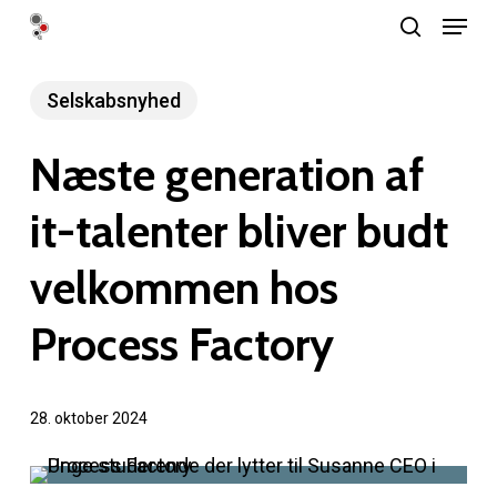
Menu
Skip
search
to
Close
main
Selskabsnyhed
Menu
content
Næste generation af
it-talenter bliver budt
velkommen hos
Process Factory
28. oktober 2024