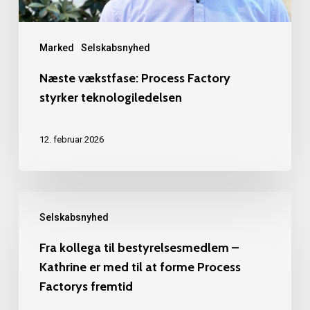
Marked
Selskabsnyhed
Næste vækstfase: Process Factory
styrker teknologiledelsen
12. februar 2026
Fra
Selskabsnyhed
kollega
til
Fra kollega til bestyrelsesmedlem –
Kathrine er med til at forme Process
bestyrelsesmedlem
Factorys fremtid
–