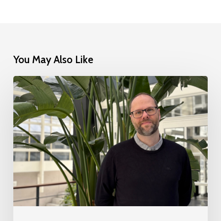
You May Also Like
Sådan
skaber
Process
Factory
værdi
i
en
kompleks
branche