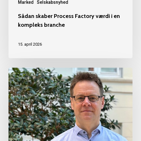
Marked
Selskabsnyhed
Sådan skaber Process Factory værdi i en
kompleks branche
15. april 2026
Næste
vækstfase:
Process
Factory
styrker
teknologiledelsen